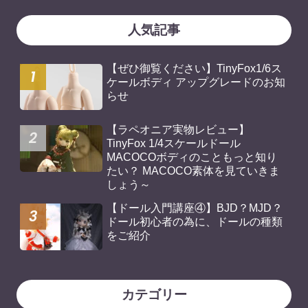
人気記事
【ぜひ御覧ください】TinyFox1/6ス
ケールボディ アップグレードのお知
らせ
【ラペオニア実物レビュー】
TinyFox 1/4スケールドール
MACOCOボディのこともっと知り
たい？ MACOCO素体を見ていきま
しょう～
【ドール入門講座④】BJD？MJD？
ドール初心者の為に、ドールの種類
をご紹介
カテゴリー